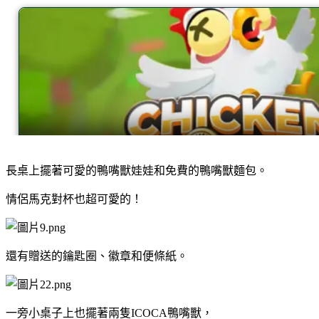
長桌上擺著可愛的鴨嘴獸娃娃和免費的鴨嘴獸麵包。
情侶馬克對杯也超可愛的！
還有贈送的鑰匙圈、徽章和便條紙。
一旁小桌子上也擺著兩隻ICOCA鴨嘴獸，