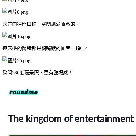
床方向往門口拍，空間還滿寬敞的。
連床邊的鬧鐘都是鴨嘴獸的圖案，超Q。
房間360度環景照，更有臨場感！